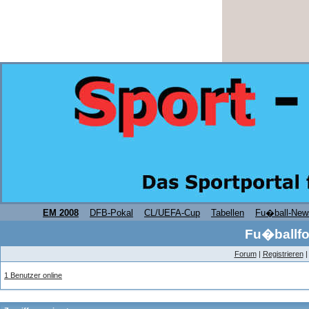
EM 2008
DFB-Pokal
CL/UEFA-Cup
Tabellen
Fu�ball-New
Fu�ballfo
Forum
|
Registrieren
1 Benutzer online