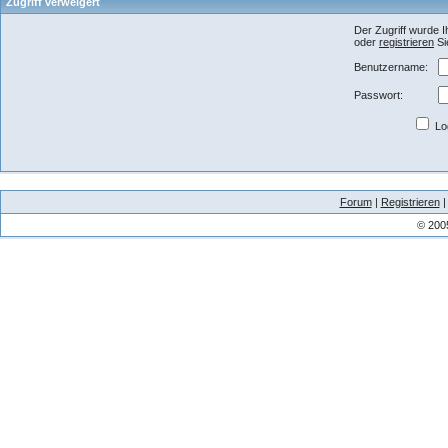
Zugriff verweigert
Der Zugriff wurde I
oder
registrieren
Si
Benutzername:
Passwort:
Log
Forum
|
Registrieren
© 200