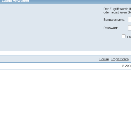
Zugriff verweigert
Der Zugriff wurde I
oder
registrieren
Si
Benutzername:
Passwort:
Log
Forum
|
Registrieren
© 200