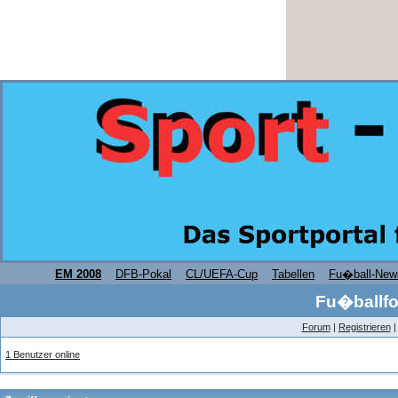
EM 2008
DFB-Pokal
CL/UEFA-Cup
Tabellen
Fu�ball-New
Fu�ballfo
Forum
|
Registrieren
1 Benutzer online