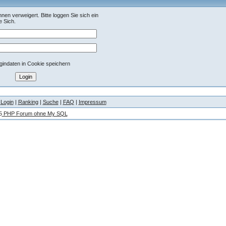
hnen verweigert. Bitte loggen Sie sich ein
e Sich.
indaten in Cookie speichern
|
Login
|
Ranking
|
Suche
|
FAQ
|
Impressum
5
PHP Forum ohne My SQL