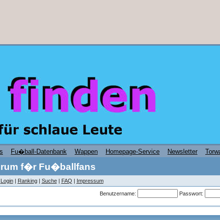
s
Fu�ball-Datenbank
Wappen
Homepage-Service
Newsletter
Torwa
rum f�r Fu�ballfans
|
Login
|
Ranking
|
Suche
|
FAQ
|
Impressum
Benutzername:
Passwort: