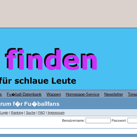
s
Fu�ball-Datenbank
Wappen
Homepage-Service
Newsletter
Torwa
rum f�r Fu�ballfans
|
Login
|
Ranking
|
Suche
|
FAQ
|
Impressum
Benutzername:
Passwort: