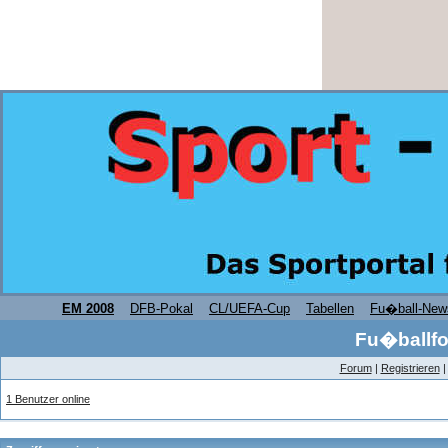
EM 2008
DFB-Pokal
CL/UEFA-Cup
Tabellen
Fu�ball-New
Fu�ballfo
Forum
|
Registrieren
1 Benutzer online