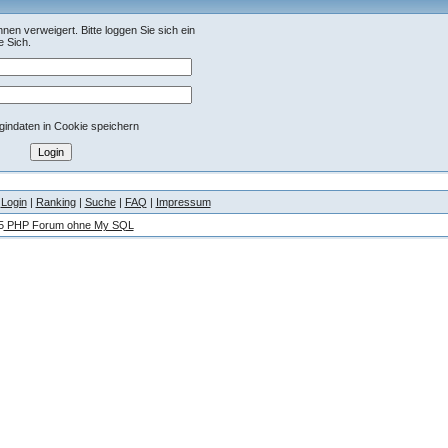
hnen verweigert. Bitte loggen Sie sich ein
e Sich.
indaten in Cookie speichern
|
Login
|
Ranking
|
Suche
|
FAQ
|
Impressum
5
PHP Forum ohne My SQL