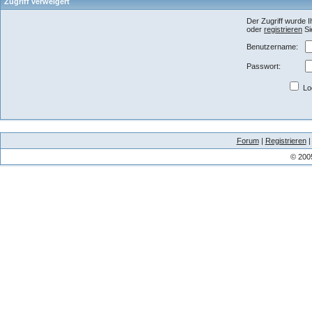
Zugriff verweigert
Der Zugriff wurde I
oder
registrieren
Si
Benutzername:
Passwort:
Log
Forum
|
Registrieren
© 200