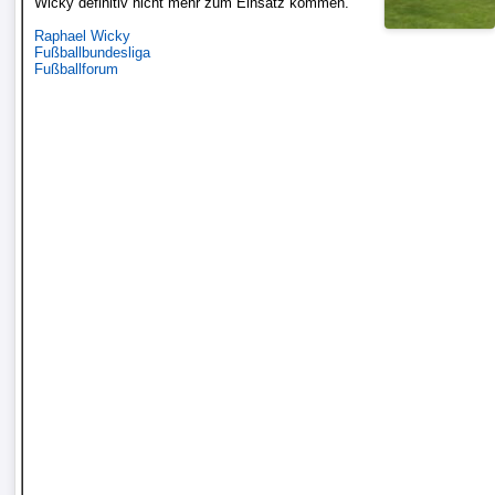
Wicky definitiv nicht mehr zum Einsatz kommen.
Liga
Raphael Wicky
Fußballbundesliga
Fußballforum
DFB-
Pokal
International
Champions
League
Europa
League
Nationalmannschaft
Vereinsnews
WechselgerÃ¼chte