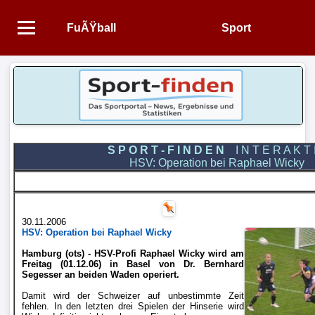
FuÃŸball
Sport
Startseite
NEWS
Alle
FuÃŸball-
S P O R T - F I N D E N
I N T E R A K T 
HSV: Operation bei Raphael Wicky
News
1.
Bundesliga
30.11.2006
HSV: Operation bei Raphael Wicky
Hamburg (ots) - HSV-Profi Raphael Wicky wird am
2.
Freitag (01.12.06) in Basel von Dr. Bernhard
Bundesliga
Segesser an beiden Waden operiert.
Damit wird der Schweizer auf unbestimmte Zeit
fehlen. In den letzten drei Spielen der Hinserie wird
3.