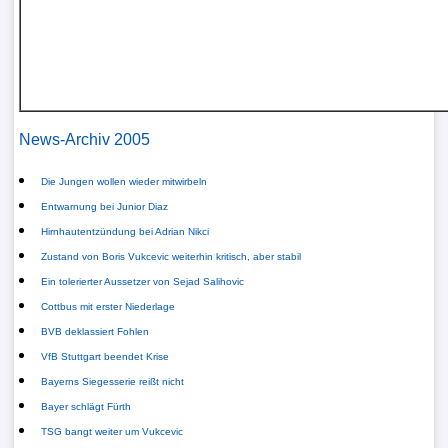
Verletzungspech
FrauenfuÃŸball
Alle
News-Archiv 2005
Sportnews
Die Jungen wollen wieder mitwirbeln
Entwarnung bei Junior Diaz
STATISTIKEN
Hirnhautentzündung bei Adrian Nikci
Zustand von Boris Vukcevic weiterhin kritisch, aber stabil
Tabelle
Ein tolerierter Aussetzer von Sejad Salihovic
1.
Cottbus mit erster Niederlage
Bundesliga
BVB deklassiert Fohlen
VfB Stuttgart beendet Krise
Tabelle
Bayerns Siegesserie reißt nicht
2.
Bayer schlägt Fürth
Bundesliga
TSG bangt weiter um Vukcevic