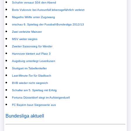
Schahin versaut S04 den Abend
Tabelle
Boris Vukcevic bei Autounfall lebensgefährlich verletzt
3.
Magaths Wölfe unter Zugzwang
Liga
orschau 6. Spieltag der Fussball-Bundesliga 2012/13
Zwei verletzte Mainzer
1.
MSV weiter sieglos
Bundesliga
Zweiter Saisonsieg für Werder
Ergebnisse
Hannover klettert auf Platz 3
Augsburg unterliegt Leverkusen
Stuttgart im Tabellenkeller
SONSTIGES
Last-Minute-Tor für Gladbach
FuÃŸballspieler
BVB wieder nicht siegreich
Schalke am 5. Spieltag mit Erfolg
Vereine
Fortuna Düsseldorf siegt im Aufsteigerduell
FC Bayern baut Siegesserie aus
Kader
Bundesliga aktuell
Wappen