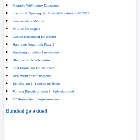
Magaths Wölfe unter Zugzwang
orschau 6. Spieltag der Fussball-Bundesliga 2012/13
Zwei verletzte Mainzer
MSV weiter sieglos
Zweiter Saisonsieg für Werder
Hannover klettert auf Platz 3
Augsburg unterliegt Leverkusen
Stuttgart im Tabellenkeller
Last-Minute-Tor für Gladbach
BVB wieder nicht siegreich
Schalke am 5. Spieltag mit Erfolg
Fortuna Düsseldorf siegt im Aufsteigerduell
FC Bayern baut Siegesserie aus
Bundesliga aktuell