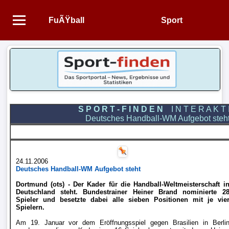
FuÃŸball
Sport
Startseite
NEWS
Alle
FuÃŸball-
S P O R T - F I N D E N
I N T E R A K T 
Deutsches Handball-WM Aufgebot steh
News
1.
Bundesliga
24.11.2006
Deutsches Handball-WM Aufgebot steht
Dortmund (ots) - Der Kader für die Handball-Weltmeisterschaft i
2.
Deutschland steht. Bundestrainer Heiner Brand nominierte 2
Bundesliga
Spieler und besetzte dabei alle sieben Positionen mit je vie
Spielern.
Am 19. Januar vor dem Eröffnungsspiel gegen Brasilien in Berli
3.