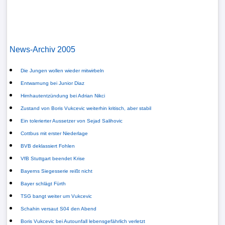
News-Archiv 2005
Die Jungen wollen wieder mitwirbeln
Entwarnung bei Junior Diaz
Hirnhautentzündung bei Adrian Nikci
Zustand von Boris Vukcevic weiterhin kritisch, aber stabil
Ein tolerierter Aussetzer von Sejad Salihovic
Cottbus mit erster Niederlage
BVB deklassiert Fohlen
VfB Stuttgart beendet Krise
Bayerns Siegesserie reißt nicht
Bayer schlägt Fürth
TSG bangt weiter um Vukcevic
Schahin versaut S04 den Abend
Boris Vukcevic bei Autounfall lebensgefährlich verletzt