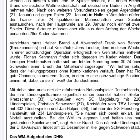
werden aus diesem Kader jene 16 Spieler benannt, mit denen Heine
Liga
Brand die sechste Weltmeisterschaft auf deutschem Boden in Angrif
nehmen wird. Nach den weiteren Vorrundenspielen gegen Argentinie
(21. Januar) und gegen Polen (22. Januar) in Halle in Westfalen dürfe
die Trainer aller 24 qualifizierten Mannschaften zwei Spiele
DFB-
austauschen, nach der Hauptrunde am 29. Januar noch einmal zwe
Spieler. Diese Akteure müssen aber alle aus dem Anfang der Woch
Pokal
benannten 28er Kader stammen.
Verzichten muss Heiner Brand auf Abwehrchef Frank von Behre
International
(Kreuzbandriss) und auf Kreisläufer Jens Tiedtke, dem in dieser Woch
in einer achtstündigen Operation erfolgreich ein Gehirntumor entfern
wurde. Florian Kehrmann findet sich dagegen im Kader wieder. De
Champions
Lemgoer Rechtsaußen hatte sich am letzten Samstag beim 30:24 übe
Schweden einen Bruch der Mittelhand zugezogen. "Wir hoffen sehr
League
dass der Heilungsprozess ohne Komplikationen verläuft. Dann hat Fl
gute Chancen, in unserem Team, in dem er eine ganz wichtige Positio
einnimmt, dabei zu sein", weiß der Bundestrainer.
Europa
Mit dabei sind auch drei der erfahrensten Nationalspieler Deutschlands
League
die ihre Länderspielkarriere eigentlich schon beendet haben: Stefa
Kretzschmar (33), Linksaußen vom SC Magdeburg mit 21
Länderspielen, Christian Schwarzer (37), Kreisläufer vom TBV Lemg
Nationalmannschaft
mit 302 Länderspielen und Jan Holpert (38), Torhüter der SG Flensburg
Handewitt mit 234 Länderspielen. "Sie haben sich bereit erklärt, i
Notfall auszuhelfen. Bei der WM im eigenen Land helfen uns nu
Vereinsnews
gestandene Spieler weiter", sagt Heiner Brand. Das nächste Länderspie
der DHB-Auswahl findet am 13.Dezember in Kiel gegen Schweden statt
WechselgerÃ¼chte
Das WM-Aufgebot des DHB: