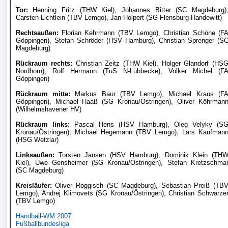
Tor:
Henning Fritz (THW Kiel), Johannes Bitter (SC Magdeburg)
Carsten Lichtlein (TBV Lemgo), Jan Holpert (SG Flensburg-Handewitt)
Verletzungspech
Rechtsaußen:
Florian Kehrmann (TBV Lemgo), Christian Schöne (F
Göppingen), Stefan Schröder (HSV Hamburg), Christian Sprenger (S
FrauenfuÃŸball
Magdeburg)
Rückraum rechts:
Christian Zeitz (THW Kiel), Holger Glandorf (HS
Alle
Nordhorn), Rolf Hermann (TuS N-Lübbecke), Volker Michel (F
Göppingen)
Sportnews
Rückraum mitte:
Markus Baur (TBV Lemgo), Michael Kraus (F
Göppingen), Michael Haaß (SG Kronau/Östringen), Oliver Köhrman
(Wilhelmshavener HV)
STATISTIKEN
Rückraum links:
Pascal Hens (HSV Hamburg), Oleg Velyky (S
Kronau/Östringen), Michael Hegemann (TBV Lemgo), Lars Kaufman
Tabelle
(HSG Wetzlar)
1.
Linksaußen:
Torsten Jansen (HSV Hamburg), Dominik Klein (TH
Bundesliga
Kiel), Uwe Gensheimer (SG Kronau/Östringen), Stefan Kretzschma
(SC Magdeburg)
Kreisläufer:
Oliver Roggisch (SC Magdeburg), Sebastian Preiß (TB
Tabelle
Lemgo), Andrej Klimovets (SG Kronau/Östringen), Christian Schwarze
2.
(TBV Lemgo)
Bundesliga
Handball-WM 2007
Fußballbundesliga