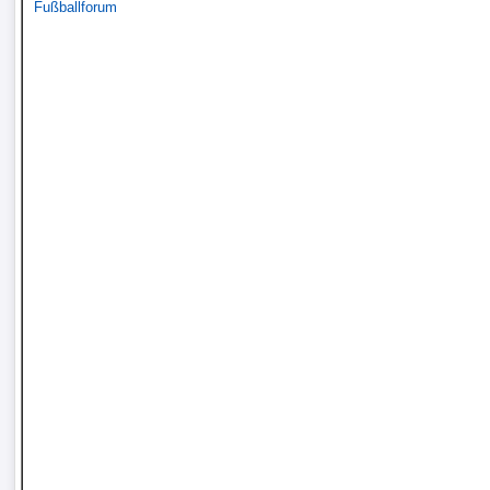
Fußballforum
Tabelle
3.
Liga
1.
Bundesliga
Ergebnisse
SONSTIGES
FuÃŸballspieler
Vereine
Kader
Wappen