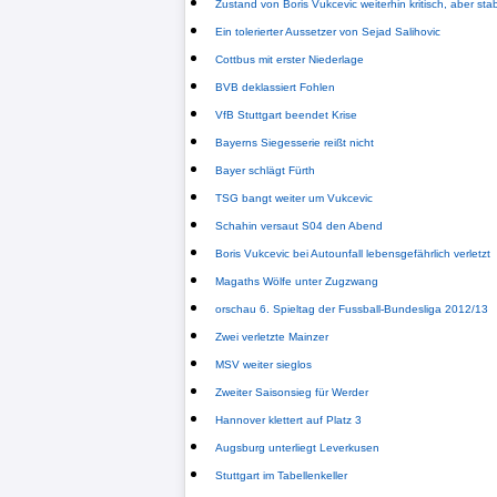
Zustand von Boris Vukcevic weiterhin kritisch, aber stab
Tabelle
Ein tolerierter Aussetzer von Sejad Salihovic
3.
Cottbus mit erster Niederlage
Liga
BVB deklassiert Fohlen
VfB Stuttgart beendet Krise
1.
Bayerns Siegesserie reißt nicht
Bundesliga
Bayer schlägt Fürth
TSG bangt weiter um Vukcevic
Ergebnisse
Schahin versaut S04 den Abend
Boris Vukcevic bei Autounfall lebensgefährlich verletzt
SONSTIGES
Magaths Wölfe unter Zugzwang
orschau 6. Spieltag der Fussball-Bundesliga 2012/13
FuÃŸballspieler
Zwei verletzte Mainzer
Vereine
MSV weiter sieglos
Zweiter Saisonsieg für Werder
Kader
Hannover klettert auf Platz 3
Augsburg unterliegt Leverkusen
Wappen
Stuttgart im Tabellenkeller