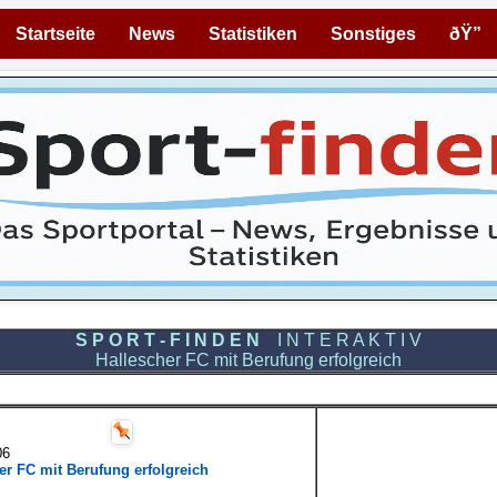
Startseite
News
Statistiken
Sonstiges
ðŸ”
S P O R T - F I N D E N
I N T E R A K T I V
Hallescher FC mit Berufung erfolgreich
06
er FC mit Berufung erfolgreich