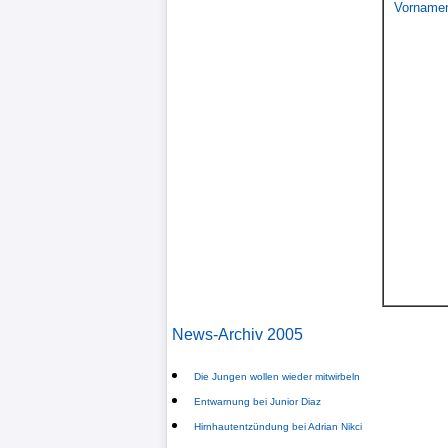
Vornamen
Verletzungspech
FrauenfuÃŸball
Alle
Sportnews
STATISTIKEN
Tabelle
1.
Bundesliga
News-Archiv 2005
Tabelle
Die Jungen wollen wieder mitwirbeln
2.
Entwarnung bei Junior Diaz
Bundesliga
Hirnhautentzündung bei Adrian Nikci