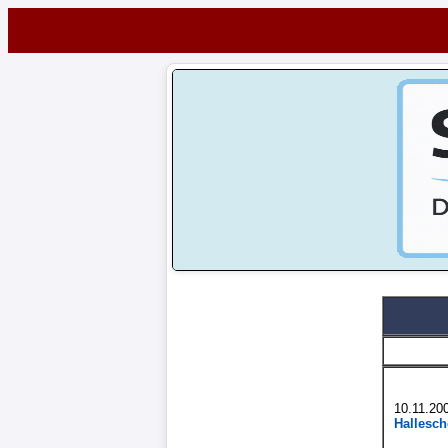
Startseite
NEWS
Alle
FuÃŸball-
News
1.
Bundesliga
2.
Bundesliga
10.11.20
Hallesch
3.