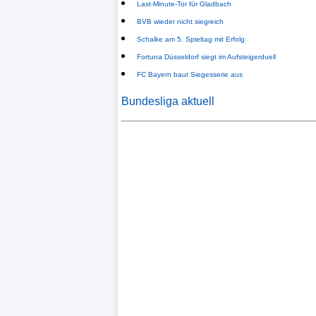
Last-Minute-Tor für Gladbach
Altes
BVB wieder nicht siegreich
Portal
Schalke am 5. Spieltag mit Erfolg
(Archiv)
Fortuna Düsseldorf siegt im Aufsteigerduell
FC Bayern baut Siegesserie aus
Forum
Bundesliga aktuell