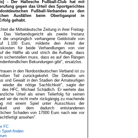
ots) - Der Hallesche Fußball-Club hat mit
erufung gegen das Urteil des Sportgerichtes
dostdeutschen Fußball-Verbandes zu den
ischen Ausfällen beim Oberligaspiel in
Erfolg gehabt.
chtet die Mitteldeutsche Zeitung in ihrer Freitag-
. Das Verbandsgericht als zweite Instanz
te die ursprünglich verhangene Geldstrafe von
uf 1.100 Euro, milderte den Anteil der
nskosten für beide Verhandlungen von vier
auf die Hälfte ab und strich die Auflage, dass
ein sicherstellen muss, dass es auf den Rängen
mdenfeindlichen Bekundungen gibt", ersatzlos.
rtrauen in den Nordostdeutschen Verband ist zu
roßen Teil zurückgekehrt. Die Debatte um
s und Gewalt in den Stadien der Amateurligen
wieder die nötige Sachlichkeit", sagte der
t des HFC, Michael Schädlich. Er wertete das
anzliche Urteil als einen Teilerfolg für seinen
weil wir die nicht mehr rückgängig zu machende
ung mit einem Spiel unter Ausschluss der
ichkeit und dem dadurch entstandenen
ftlichen Schaden von 17000 Euro nach wie vor
echtfertigt ansehen".
er FC
e Sport-finden
orum