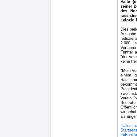
Halle (
Liga
seiner B
des Nor
rassist
DFB-
Leipzig 
Pokal
Dies beri
Ausgabe
reduzier
2.000 a
International
Verfahre
Fünftel 
"der Ver
Champions
keine fre
League
"Mein Ve
einem g
Rassismu
Europa
bekommt 
Präsiden
League
zweitinst
Verein, "
Bestraf
Nationalmannschaft
Öffentl
wirtscha
als unger
Vereinsnews
Hallesch
Startseit
WechselgerÃ¼chte
Fußballf